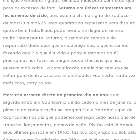
crenças e verdades rígidas; olhando mais para dentro do que
para os excessos de fora.
Saturno em Peixes representa um
fechamento de ciclo,
pois está no último signo do zodíaco –
de mar/23 a mai/25. essa quadratura representa uma disputa,
que se bem trabalhada pode levar a um lugar de síntese
muito interessante. Saturno, o senhor do tempo e da
responsabilidade quer que amadureçamos. o que estamos
fazendo aqui? o que é a vida e porque estamos aqui?
precisamos nos fazer as perguntas existenciais que não
querem mais calar… a comunicação geminiana tem que se
voltar para dentro… nossas infantilidades vão custar cada vez
mais caro, sorry to say.
Mercúrio arranca direto no primeiro dia do ano
e em
seguida entra em Capricórnio ainda cedo no mês de janeiro. o
planeta da comunicação no pragmático e ‘certeiro’ signo de
Capricórnio nos diz que podemos começar cedo nosso ano de
trabalho, lançamentos, planos de ação. Plutão está lá dando
seus últimos passos e em 19/01, faz sua conjunção ao Sol, pela
última vez em Capricórnio em 280 e tra la lá anos… no grau