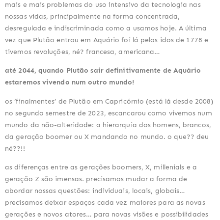
mais e mais problemas do uso intensivo da tecnologia nas
nossas vidas, principalmente na forma concentrada,
desregulada e indiscriminada como a usamos hoje. A última
vez que Plutão entrou em Aquário foi lá pelos idos de 1778 e
tivemos revoluções, né? francesa, americana…
até 2044, quando Plutão sair definitivamente de Aquário
estaremos vivendo num outro mundo!
os ‘finalmentes’ de Plutão em Capricórnio (está lá desde 2008)
no segundo semestre de 2023, escancarou como vivemos num
mundo da não-alteridade: a hierarquia dos homens, brancos,
da geração boomer ou X mandando no mundo. o que?? deu
né??!!
as diferenças entre as gerações boomers, X, millenials e a
geração Z são imensas. precisamos mudar a forma de
abordar nossas questões: individuais, locais, globais…
precisamos deixar espaços cada vez maiores para as novas
gerações e novos atores… para novas visões e possibilidades