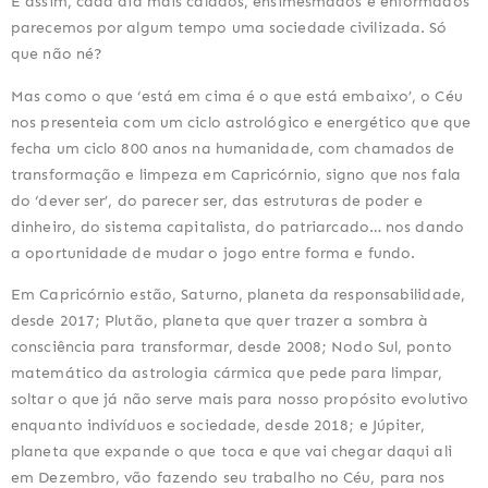
E assim, cada dia mais calados, ensimesmados e enformados 
parecemos por algum tempo uma sociedade civilizada. Só 
que não né?
Mas como o que ‘está em cima é o que está embaixo’, o Céu 
nos presenteia com um ciclo astrológico e energético que que 
fecha um ciclo 800 anos na humanidade, com chamados de 
transformação e limpeza em Capricórnio, signo que nos fala 
do ‘dever ser’, do parecer ser, das estruturas de poder e 
dinheiro, do sistema capitalista, do patriarcado… nos dando 
a oportunidade de mudar o jogo entre forma e fundo.
Em Capricórnio estão, Saturno, planeta da responsabilidade, 
desde 2017; Plutão, planeta que quer trazer a sombra à 
consciência para transformar, desde 2008; Nodo Sul, ponto 
matemático da astrologia cármica que pede para limpar, 
soltar o que já não serve mais para nosso propósito evolutivo 
enquanto indivíduos e sociedade, desde 2018; e Júpiter, 
planeta que expande o que toca e que vai chegar daqui ali 
em Dezembro, vão fazendo seu trabalho no Céu, para nos 