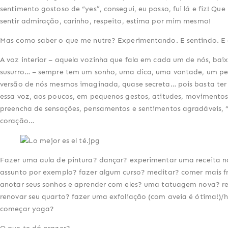
sentimento gostoso de “yes”, consegui, eu posso, fui lá e fiz! Que
sentir admiração, carinho, respeito, estima por mim mesmo!
Mas como saber o que me nutre? Experimentando. E sentindo. E
A voz interior – aquela vozinha que fala em cada um de nós, baix
susurro… – sempre tem um sonho, uma dica, uma vontade, um p
versão de nós mesmos imaginada, quase secreta… pois basta te
essa voz, aos poucos, em pequenos gestos, atitudes, movimentos
preencha de sensações, pensamentos e sentimentos agradáveis, 
coração…
Fazer uma aula de pintura? dançar? experimentar uma receita 
assunto por exemplo? fazer algum curso? meditar? comer mais f
anotar seus sonhos e aprender com eles? uma tatuagem nova? re
renovar seu quarto? fazer uma exfoliação (com aveia é ótima!)/
começar yoga?