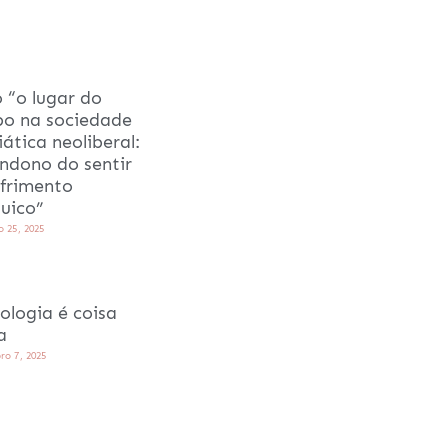
o “o lugar do
po na sociedade
ática neoliberal:
ndono do sentir
ofrimento
quico”
 25, 2025
ologia é coisa
a
ro 7, 2025