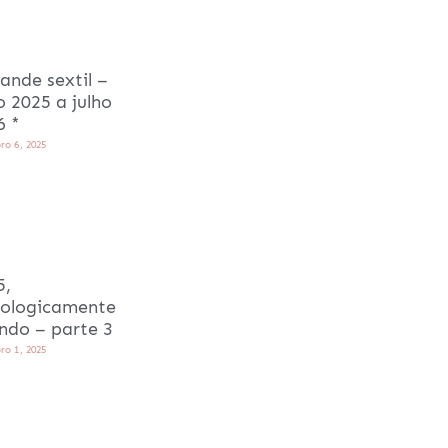
ande sextil –
o 2025 a julho
6 *
ro 6, 2025
5,
rologicamente
ando – parte 3
ro 1, 2025