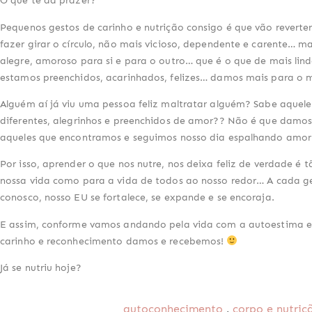
O que te dá prazer?
Pequenos gestos de carinho e nutrição consigo é que vão reverter
fazer girar o círculo, não mais vicioso, dependente e carente… ma
alegre, amoroso para si e para o outro… que é o que de mais li
estamos preenchidos, acarinhados, felizes… damos mais para o 
Alguém aí já viu uma pessoa feliz maltratar alguém? Sabe aquel
diferentes, alegrinhos e preenchidos de amor?? Não é que damos 
aqueles que encontramos e seguimos nosso dia espalhando amor
Por isso, aprender o que nos nutre, nos deixa feliz de verdade é
nossa vida como para a vida de todos ao nosso redor… A cada g
conosco, nosso EU se fortalece, se expande e se encoraja.
E assim, conforme vamos andando pela vida com a autoestima e
carinho e reconhecimento damos e recebemos!
Já se nutriu hoje?
.
autoconhecimento
corpo e nutriç