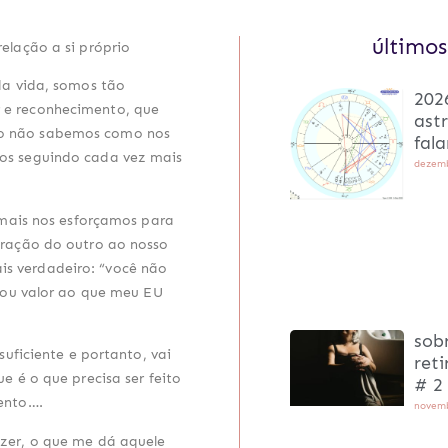
últimos
elação a si próprio
da vida, somos tão
202
 e reconhecimento, que
ast
do não sabemos como nos
fala
os seguindo cada vez mais
dezemb
 mais nos esforçamos para
eração do outro ao nosso
s verdadeiro: “você não
dou valor ao que meu EU
sobr
uficiente e portanto, vai
ret
 é o que precisa ser feito
# 2
ento….
novemb
zer, o que me dá aquele