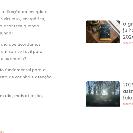
 a direção da energia e
s virtuoso, energético,
o gr
ndo acontece quando
julh
mundo!
202
setemb
e dia que acordamos
um sorriso fácil para
 e harmonia?
 tão fundamental para a
esto de carinho e atenção
202
ast
m dia, mais atenção,
fal
setemb
ão