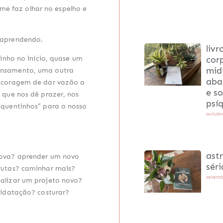
 me faz olhar no espelho e
 aprendendo.
livr
cor
inho no início, quase um
midi
ensamento, uma outra
aba
r coragem de dar vazão a
e s
 que nos dê prazer, nos
psí
“quentinhos” para o nosso
outubro
astr
nova? aprender um novo
séri
rutas? caminhar mais?
setemb
alizar um projeto novo?
hidatação? costurar?