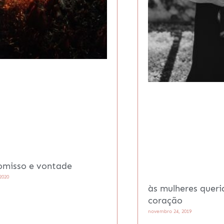
misso e vontade
2020
às mulheres quer
coração
novembro 24, 2019