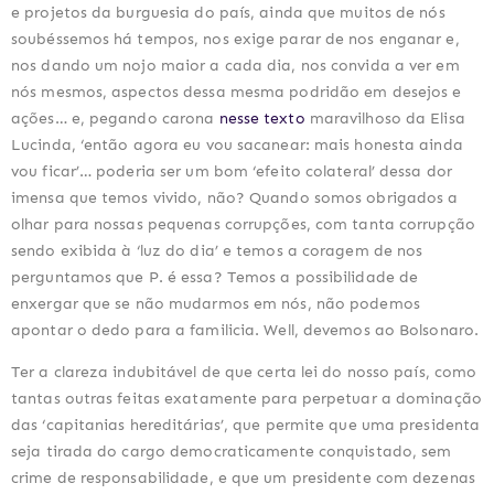
e projetos da burguesia do país, ainda que muitos de nós
soubéssemos há tempos, nos exige parar de nos enganar e,
nos dando um nojo maior a cada dia, nos convida a ver em
nós mesmos, aspectos dessa mesma podridão em desejos e
ações… e, pegando carona
nesse texto
maravilhoso da Elisa
Lucinda, ‘então agora eu vou sacanear: mais honesta ainda
vou ficar’… poderia ser um bom ‘efeito colateral’ dessa dor
imensa que temos vivido, não? Quando somos obrigados a
olhar para nossas pequenas corrupções, com tanta corrupção
sendo exibida à ‘luz do dia’ e temos a coragem de nos
perguntamos que P. é essa? Temos a possibilidade de
enxergar que se não mudarmos em nós, não podemos
apontar o dedo para a familicia. Well, devemos ao Bolsonaro.
Ter a clareza indubitável de que certa lei do nosso país, como
tantas outras feitas exatamente para perpetuar a dominação
das ‘capitanias hereditárias’, que permite que uma presidenta
seja tirada do cargo democraticamente conquistado, sem
crime de responsabilidade, e que um presidente com dezenas