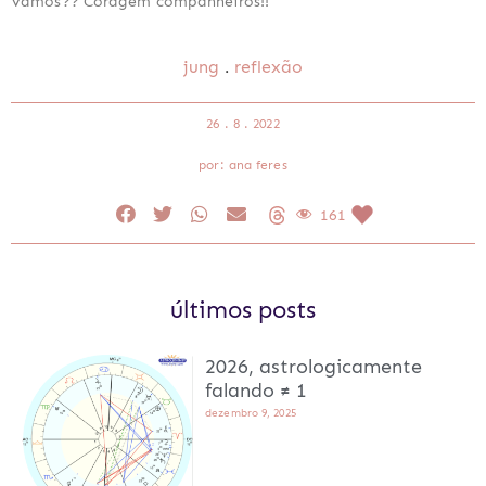
Vamos?? Coragem companheiros!!
.
jung
reflexão
26 . 8 . 2022
por: ana feres
161
últimos posts
2026, astrologicamente
falando ≠ 1
dezembro 9, 2025