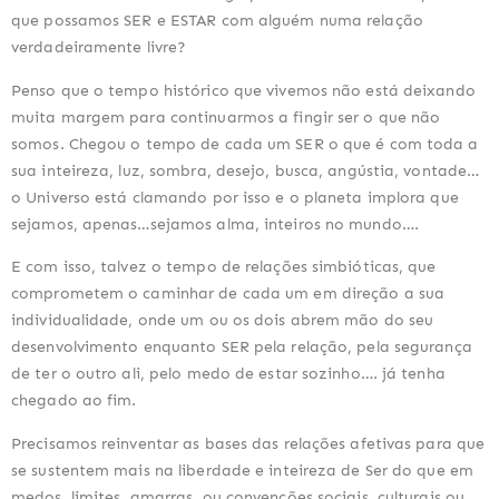
que possamos SER e ESTAR com alguém numa relação 
verdadeiramente livre?
Penso que o tempo histórico que vivemos não está deixando 
muita margem para continuarmos a fingir ser o que não 
somos. Chegou o tempo de cada um SER o que é com toda a 
sua inteireza, luz, sombra, desejo, busca, angústia, vontade… 
o Universo está clamando por isso e o planeta implora que 
sejamos, apenas…sejamos alma, inteiros no mundo….
E com isso, talvez o tempo de relações simbióticas, que 
comprometem o caminhar de cada um em direção a sua 
individualidade, onde um ou os dois abrem mão do seu 
desenvolvimento enquanto SER pela relação, pela segurança 
de ter o outro ali, pelo medo de estar sozinho…. já tenha 
chegado ao fim.
Precisamos reinventar as bases das relações afetivas para que 
se sustentem mais na liberdade e inteireza de Ser do que em 
medos, limites, amarras, ou convenções sociais, culturais ou 