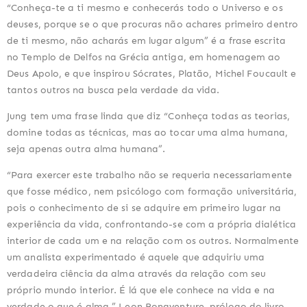
“Conheça-te a ti mesmo e conhecerás todo o Universo e os 
deuses, porque se o que procuras não achares primeiro dentro 
de ti mesmo, não acharás em lugar algum” é a frase escrita 
no Templo de Delfos na Grécia antiga, em homenagem ao 
Deus Apolo, e que inspirou Sócrates, Platão, Michel Foucault e 
tantos outros na busca pela verdade da vida.
Jung tem uma frase linda que diz “Conheça todas as teorias, 
domine todas as técnicas, mas ao tocar uma alma humana, 
seja apenas outra alma humana”.
“Para exercer este trabalho não se requeria necessariamente 
que fosse médico, nem psicólogo com formação universitária, 
pois o conhecimento de si se adquire em primeiro lugar na 
experiência da vida, confrontando-se com a própria dialética 
interior de cada um e na relação com os outros. Normalmente 
um analista experimentado é aquele que adquiriu uma 
verdadeira ciência da alma através da relação com seu 
próprio mundo interior. É lá que ele conhece na vida e na 
verdade o que é alma.” Leon Bonaventure, prólogo do livro 