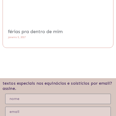
férias pra dentro de mim
janeiro 5, 2017
textos especiais nos equinócios e solstícios por email?
assine.