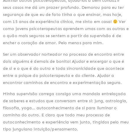
Auxiliar outros psicoterapeutas, ajudá-los a bem conduzir
seus casos me dá um prazer profundo. Demorou para eu ter
segurança de que eu de fato tinha o que ensinar, mas hoje,
com 15 anos de experiência clínica, me sinto em casa!
Ver
como jovens psicoterapeutas aprendem umas com as outras e
o quão mais seguras se sentem a partir da supervisão é de
encher o coração de amor. Pelo menos para mim.
Ser um observador norteador no processo de encontro entre
dois alguéms é demais de bonito! Ajudar e enxergar o que é
de si e o que é do outro e toda sincronicidade que acontece
entre a psique do psicoterapeuta e do cliente. Ajudar a
encontrar caminhos de encontro e experimentação segura.
Minha supervisão carrega consigo uma mandala entrelaçada
de saberes e estudos que conversam entre si: jung, astrologia,
filosofia, yoga… autoconhecimento de si para iluminar o
caminho do outro. E claro que todo meu processo de
autoconhecimento e experiência vem junto, tingidos pelo meu
tipo junguiano intuição/pensamento.